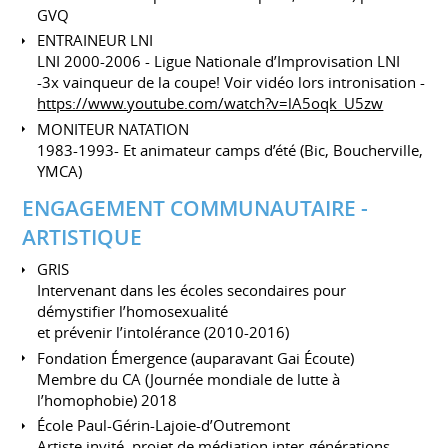
GVQ
ENTRAINEUR LNI
LNI 2000-2006 - Ligue Nationale d’Improvisation LNI
-3x vainqueur de la coupe! Voir vidéo lors intronisation -
https://www.youtube.com/watch?v=lA5oqk_U5zw
MONITEUR NATATION
1983-1993- Et animateur camps d’été (Bic, Boucherville,
YMCA)
ENGAGEMENT COMMUNAUTAIRE -
ARTISTIQUE
GRIS
Intervenant dans les écoles secondaires pour
démystifier l’homosexualité
et prévenir l’intolérance (2010-2016)
Fondation Émergence (auparavant Gai Écoute)
Membre du CA (Journée mondiale de lutte à
l’homophobie) 2018
École Paul-Gérin-Lajoie-d’Outremont
Artiste invité, projet de médiation inter-générations