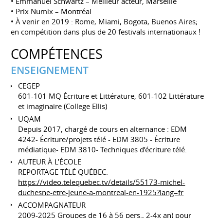
• Emmanuel Schwartz – Meilleur acteur, Marseille
• Prix Numix – Montréal
• À venir en 2019 : Rome, Miami, Bogota, Buenos Aires;
en compétition dans plus de 20 festivals internationaux !
COMPÉTENCES
ENSEIGNEMENT
CEGEP
601-101 MQ Écriture et Littérature, 601-102 Littérature
et imaginaire (College Ellis)
UQAM
Depuis 2017, chargé de cours en alternance : EDM
4242- Écriture/projets télé - EDM 3805 - Écriture
médiatique- EDM 3810- Techniques d’écriture télé.
AUTEUR À L’ÉCOLE
REPORTAGE TÉLÉ QUÉBEC.
https://video.telequebec.tv/details/55173-michel-
duchesne-etre-jeune-a-montreal-en-1925?lang=fr
ACCOMPAGNATEUR
2009-2025 Groupes de 16 à 56 pers., 2-4x an) pour