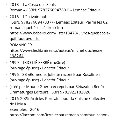
2018 | La Costa des Seuls
Roman – (ISBN: 9782760947801) - Leméac Éditeur
2016 | L’écrivain public
(ISBN: 9782760947337) - Leméac Éditeur. Parmi les 62
romans québécois à lire selon
https://www.babelio.com/liste/13473/Livres-quebecois-
quil-faut-avoir-lu
ROMANCIER
https://www.leslibraires.ca/auteur/michel-duchesne-
198264
1999 - TRICOTÉ SERRÉ (théâtre)
(ouvrage épuisé) - Lanctôt Éditeur
1996 - 38 «Roméo et Juliette raconté par Rosaline »
(ouvrage épuisé) - Lanctôt Éditeur
(créé par Maude Guérin et repris par Sébastien René)
Dramaturges Éditeurs, ISBN 9782922182026
2016-2025 Articles-Portraits pour la Cuisine Collective
de HoMa
Exemples - 2016
https://lacchm.com/fr/telechargement/communication-