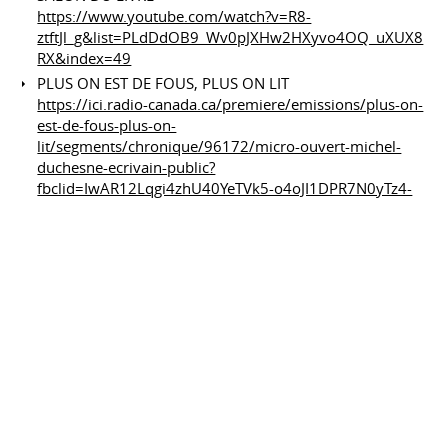
https://www.youtube.com/watch?v=R8-
ztftJl_g&list=PLdDdOB9_Wv0pJXHw2HXyvo4OQ_uXUX8
RX&index=49
PLUS ON EST DE FOUS, PLUS ON LIT
https://ici.radio-canada.ca/premiere/emissions/plus-on-
est-de-fous-plus-on-
lit/segments/chronique/96172/micro-ouvert-michel-
duchesne-ecrivain-public?
fbclid=IwAR12Lqgi4zhU40YeTVk5-o4oJI1DPR7N0yTz4-
snwc-zDsDzGzpsE3PmgkQ
PORTFOLIOS
Auteur Michel Duchesne