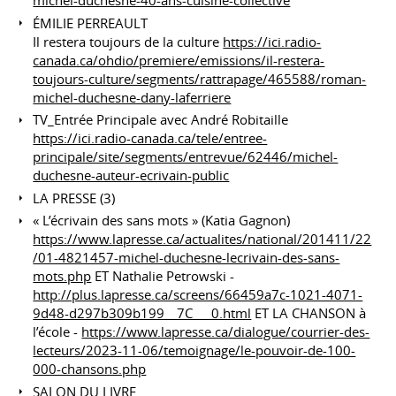
michel-duchesne-40-ans-cuisine-collective
ÉMILIE PERREAULT
Il restera toujours de la culture
https://ici.radio-
canada.ca/ohdio/premiere/emissions/il-restera-
toujours-culture/segments/rattrapage/465588/roman-
michel-duchesne-dany-laferriere
TV_Entrée Principale avec André Robitaille
https://ici.radio-canada.ca/tele/entree-
principale/site/segments/entrevue/62446/michel-
duchesne-auteur-ecrivain-public
LA PRESSE (3)
« L’écrivain des sans mots » (Katia Gagnon)
https://www.lapresse.ca/actualites/national/201411/22
/01-4821457-michel-duchesne-lecrivain-des-sans-
mots.php
ET Nathalie Petrowski -
http://plus.lapresse.ca/screens/66459a7c-1021-4071-
9d48-d297b309b199__7C___0.html
ET LA CHANSON à
l’école -
https://www.lapresse.ca/dialogue/courrier-des-
lecteurs/2023-11-06/temoignage/le-pouvoir-de-100-
000-chansons.php
SALON DU LIVRE